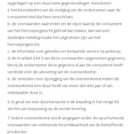
opgeslagen op een duurzame gegevensdrager, meesturen:
a. het bezoekadres van de vestiging van de ondernemer waar de
consument met klachten terecht kan;
b. de voorwaarden waaronder en de wijze waarop de consument
van het herroepingsrecht gebruik kan maken, dan wel een
duidelijke melding inzake het uitgesloten zijn van het
herroepingsrecht;
c. de informatie over garanties en bestaande service na aankoop;
d. de in artikel 4 lid 3 van deze voorwaarden opgenomen gegevens,
tenzij de ondernemer deze gegevens al aan de consument heeft
verstrekt vóór de uitvoering van de overeenkomst;
e. de vereisten voor opzegging van de overeenkomst indien de
overeenkomst een duur heeft van meer dan één jaar of van
onbepaalde duur is.
6. In geval van een duurtransactie is de bepaling in het vorige lid
slechts van toepassing op de eerste levering.
7. Iedere overeenkomst wordt aangegaan onder de opschortende
voorwaarden van voldoende beschikbaarheid van de betreffende
producten.