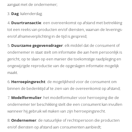
aangaat met de ondernemer;
3.
Dag
: kalenderdag;
4.
Duurtransactie
: een overeenkomst op afstand met betrekking
tot een reeks van producten en/of diensten, waarvan de leverings-
en/of afnameverplichting in de tijd is gespreid;
5.
Duurzame
gegevensdrager
: elk middel dat de consument of
ondernemer in staat stelt om informatie die aan hem persoonlijk is
gericht, op te slaan op een manier die toekomstige raadpleging en
ongewijzigde reproductie van de opgeslagen informatie mogelijk
maakt.
6.
Herroepingsrecht
: de mogelijkheid voor de consument om
binnen de bedenktijd af te zien van de overeenkomst op afstand;
7.
Modelformulier
: het modelformulier voor herroeping die de
ondernemer ter beschikking stelt die een consument kan invullen
wanneer hij gebruik wil maken van zijn herroepingsrecht.
8.
Ondernemer
: de natuurlijke of rechtspersoon die producten
en/of diensten op afstand aan consumenten aanbiedt;