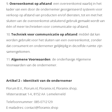
9.
Overeenkomst
op
afstand
: een overeenkomst waarbij in het
kader van een door de ondernemer georganiseerd systeem voor
verkoop op afstand van producten en/of diensten, tot en met het
sluiten van de overeenkomst uitsluitend gebruik gemaakt wordt van
één of meer technieken voor communicatie op afstand;
10.
Techniek
voor
communicatie
op
afstand
: middel dat kan
worden gebruikt voor het sluiten van een overeenkomst, zonder
dat consument en ondernemer gelijktijdig in dezelfde ruimte zijn
samengekomen.
11.
Algemene
Voorwaarden
: de onderhavige Algemene
Voorwaarden van de ondernemer.
Artikel 2 – Identiteit van de ondernemer
Florum B.V., Florum.nl, Floramix.nl, Floramix.shop;
Vilstersestraat 1-A, 8152 AA Lemelerveld
Telefoonnummer: 085-0712129
E-mailadres: contact@floramix.shop