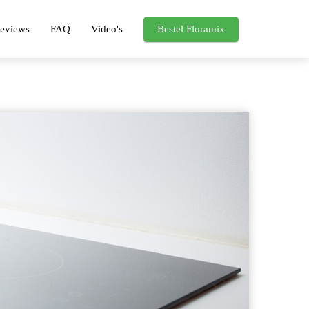
eviews
FAQ
Video's
Bestel Floramix