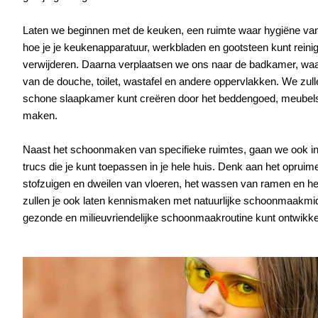
Laten we beginnen met de keuken, een ruimte waar hygiëne van gr
hoe je je keukenapparatuur, werkbladen en gootsteen kunt reinig
verwijderen. Daarna verplaatsen we ons naar de badkamer, waa
van de douche, toilet, wastafel en andere oppervlakken. We zullen
schone slaapkamer kunt creëren door het beddengoed, meubels 
maken.
Naast het schoonmaken van specifieke ruimtes, gaan we ook i
trucs die je kunt toepassen in je hele huis. Denk aan het opruime
stofzuigen en dweilen van vloeren, het wassen van ramen en 
zullen je ook laten kennismaken met natuurlijke schoonmaakmid
gezonde en milieuvriendelijke schoonmaakroutine kunt ontwikke