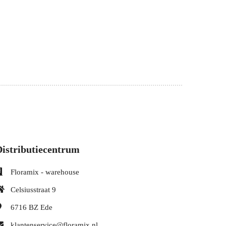
Distributiecentrum
Floramix - warehouse
Celsiusstraat 9
6716 BZ
Ede
klantenservice@floramix.nl